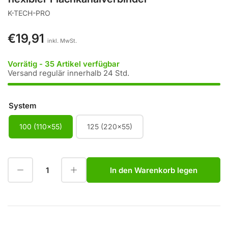
K-TECH-PRO
€19,91
Normaler
inkl. MwSt.
Preis
Vorrätig - 35 Artikel verfügbar
Versand regulär innerhalb 24 Std.
System
100 (110x55)
125 (220x55)
Menge reduzieren für flexibler Flachkanalverbinder
Menge erhöhen für flexibler Flachkanalverbinder
In den Warenkorb legen
Anzahl