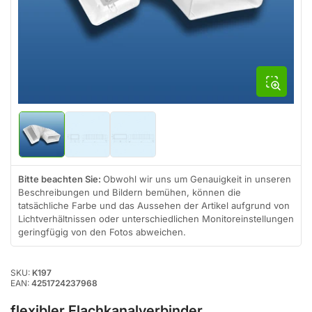
Modal
öffnen
Bild
Bild
Bild
in
in
in
Galerieansicht
Galerieansicht
Galerieansicht
1
2
3
Bitte beachten Sie:
Obwohl wir uns um Genauigkeit in unseren
laden
laden
laden
Beschreibungen und Bildern bemühen, können die
tatsächliche Farbe und das Aussehen der Artikel aufgrund von
Lichtverhältnissen oder unterschiedlichen Monitoreinstellungen
geringfügig von den Fotos abweichen.
SKU:
K197
EAN:
4251724237968
flexibler Flachkanalverbinder