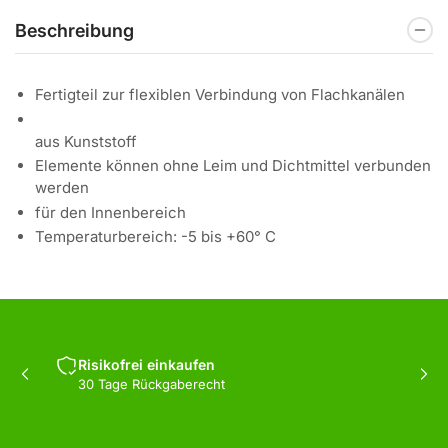
Beschreibung
Fertigteil zur flexiblen Verbindung von Flachkanälen
aus Kunststoff
Elemente können ohne Leim und Dichtmittel verbunden
werden
für den Innenbereich
Temperaturbereich: -5 bis +60° C
Risikofrei einkaufen
Vorherige
Näc
30 Tage Rückgaberecht
Folie
Fol