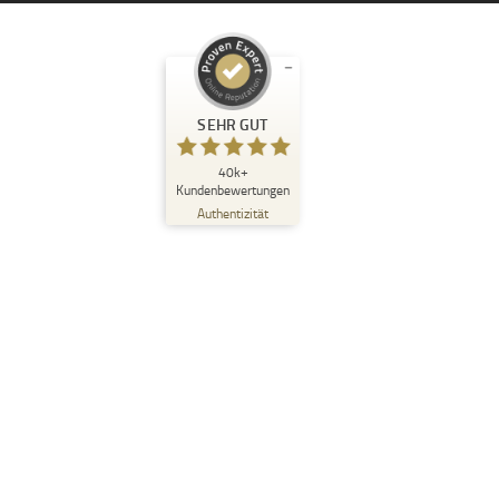
Kundenbewertungen und Erfahrungen zu
SEHR GUT
K-TECH-PRO GmbH
SEHR GUT
40k+
%
97
Kundenbewertungen
Empfehlungen auf
Authentizität
ProvenExpert.com
5,00
/
4,96
4.634
36k+
Bewertungen auf
4
Bewertungen von
ProvenExpert.com
anderen Quellen
Blick aufs ProvenExpert-Profil werfen
06.08.2026