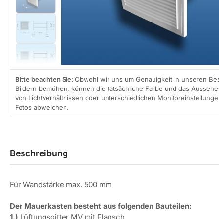
Bild
laden
Modal
in
öffnen
Galerieansicht
4
Bild
laden
in
Galerieansicht
5
Bild
laden
in
Galerieansicht
Bitte beachten Sie:
Obwohl wir uns um Genauigkeit in unseren B
6
Bildern bemühen, können die tatsächliche Farbe und das Aussehen
Bild
laden
von Lichtverhältnissen oder unterschiedlichen Monitoreinstellung
in
Fotos abweichen.
Galerieansicht
7
Bild
laden
in
Galerieansicht
8
Beschreibung
Bild
laden
in
Galerieansicht
9
Bild
laden
Für Wandstärke max. 500 mm
in
Galerieansicht
Der Mauerkasten besteht aus folgenden Bauteilen:
10
Bild
laden
1.)
Lüftungsgitter MV mit Flansch