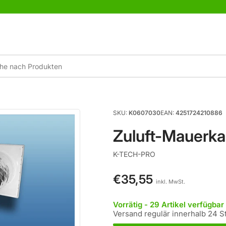
×
Ihr Warenkorb
Ihr Warenkorb ist leer
SKU:
K0607030
EAN:
4251724210886
Zuluft-Mauerk
K-TECH-PRO
€35,55
Normaler
inkl. MwSt.
Preis
Vorrätig - 29 Artikel verfügbar
Versand regulär innerhalb 24 S