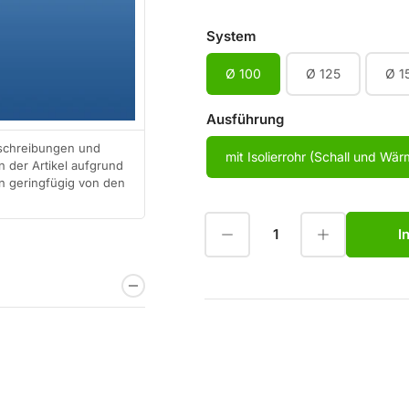
System
Ø 100
Ø 125
Ø 1
Ausführung
eschreibungen und
mit Isolierrohr (Schall und Wär
 der Artikel aufgrund
en geringfügig von den
Menge reduzieren für Zuluft-Mauerkasten KZM
Menge erhöhen für Zuluft-Mauerkasten KZM
I
Anzahl