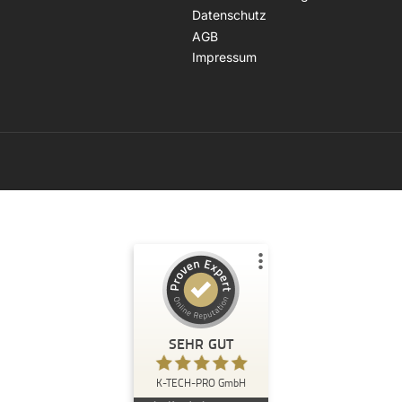
Datenschutz
AGB
Impressum
Kundenbewertungen und Erfahrungen zu
K-TECH-PRO GmbH
SEHR GUT
%
97
SEHR GUT
Empfehlungen auf
K-TECH-PRO GmbH
ProvenExpert.com
5,00
/
4,96