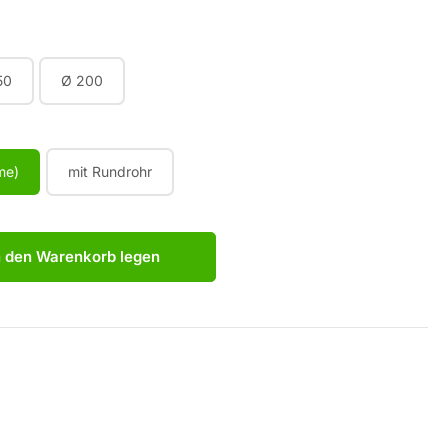
50
Ø 200
me)
mit Rundrohr
n den Warenkorb legen