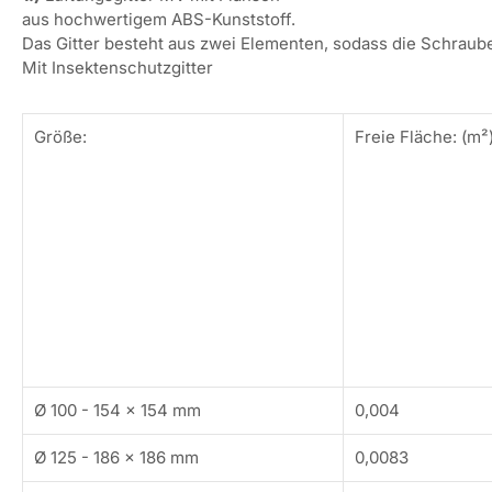
in
aus hochwertigem ABS-Kunststoff.
Galerieansicht
11
Das Gitter besteht aus zwei Elementen, sodass die Schraube
laden
Mit Insektenschutzgitter
Größe:
Freie Fläche: (m²
Ø 100 - 154 x 154 mm
0,004
Ø 125 - 186 x 186 mm
0,0083