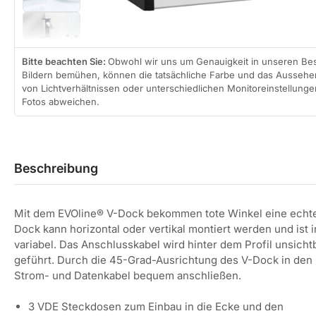
3
laden
Bild
in
Galerieansicht
Bitte beachten Sie:
Obwohl wir uns um Genauigkeit in unseren B
4
Bildern bemühen, können die tatsächliche Farbe und das Aussehen
laden
von Lichtverhältnissen oder unterschiedlichen Monitoreinstellung
Fotos abweichen.
Beschreibung
Mit dem EVOline® V-Dock bekommen tote Winkel eine echte
Dock kann horizontal oder vertikal montiert werden und ist 
variabel. Das Anschlusskabel wird hinter dem Profil unsicht
geführt.
Durch die 45-Grad-Ausrichtung des V-Dock in den
Strom- und Datenkabel bequem anschließen.
3 VDE Steckdosen zum Einbau in die Ecke und den