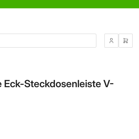
Anmelden
Mini-
e Eck-Steckdosenleiste V-