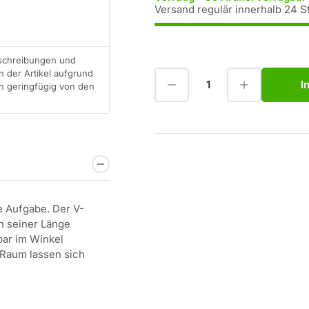
Versand regulär innerhalb 24 S
eschreibungen und
 der Artikel aufgrund
Menge reduzieren für Schulte EVOline Eck-Steckdosenleiste V-Dock
Menge erhöhen für Schulte EVOline Eck-Steckdosenleiste V-Dock
I
en geringfügig von den
Anzahl
 Aufgabe. Der V-
in seiner Länge
bar im Winkel
 Raum lassen sich