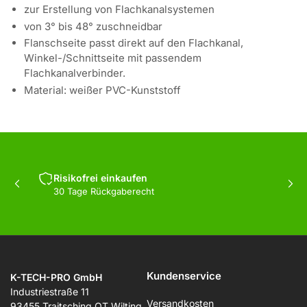
zur Erstellung von Flachkanalsystemen
von 3° bis 48° zuschneidbar
Flanschseite passt direkt auf den Flachkanal,
Winkel-/Schnittseite mit passendem
Flachkanalverbinder.
Material: weißer PVC-Kunststoff
Risikofrei einkaufen
Vorherige
Näc
30 Tage Rückgaberecht
Folie
Fol
Kundenservice
K-TECH-PRO GmbH
Industriestraße 11
Versandkosten
93455 Traitsching OT Wilting