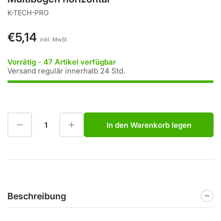
K-TECH-PRO
€5,14
Normaler
inkl. MwSt.
Preis
Vorrätig - 47 Artikel verfügbar
Versand regulär innerhalb 24 Std.
Menge reduzieren für Multibogen horizontal
Menge erhöhen für Multibogen horizontal
In den Warenkorb legen
Anzahl
Beschreibung