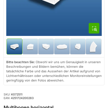
Modal
öffnen
Bild
Bild
Bild
Bild
Bild
Bild
in
in
in
in
in
in
Galerieansicht
Galerieansicht
Galerieansicht
Galerieansicht
Galerieansicht
Galeriean
1
2
3
4
5
6
Bitte beachten Sie:
Obwohl wir uns um Genauigkeit in unseren
laden
laden
laden
laden
laden
laden
Beschreibungen und Bildern bemühen, können die
tatsächliche Farbe und das Aussehen der Artikel aufgrund von
Lichtverhältnissen oder unterschiedlichen Monitoreinstellungen
geringfügig von den Fotos abweichen.
SKU:
K072511
EAN:
4251724200283
Multibogen horizontal