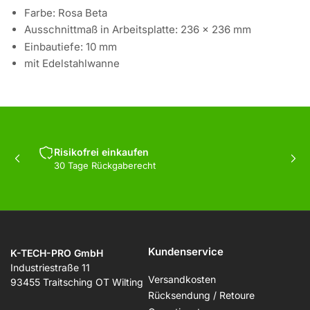
Farbe: Rosa Beta
Ausschnittmaß in Arbeitsplatte: 236 x 236 mm
Einbautiefe: 10 mm
mit Edelstahlwanne
Risikofrei einkaufen
Vorherige
Näc
30 Tage Rückgaberecht
Folie
Fol
Kundenservice
K-TECH-PRO GmbH
Industriestraße 11
Versandkosten
93455 Traitsching OT Wilting
Rücksendung / Retoure