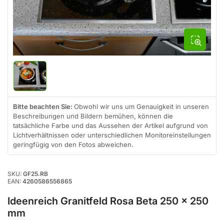
öffnen
Bild
in
Galerieansicht
1
Bitte beachten Sie:
Obwohl wir uns um Genauigkeit in unseren
laden
Beschreibungen und Bildern bemühen, können die
tatsächliche Farbe und das Aussehen der Artikel aufgrund von
Lichtverhältnissen oder unterschiedlichen Monitoreinstellungen
geringfügig von den Fotos abweichen.
SKU:
GF25.RB
EAN:
4260586556865
Ideenreich Granitfeld Rosa Beta 250 x 250
mm