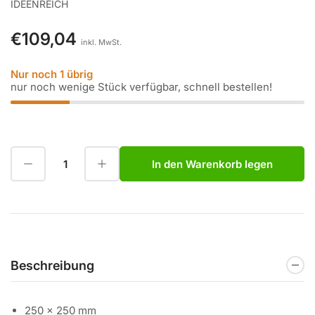
IDEENREICH
€109,04
Normaler
inkl. MwSt.
Preis
Nur noch 1 übrig
nur noch wenige Stück verfügbar, schnell bestellen!
Menge reduzieren für Ideenreich Granitfeld Rosa Beta 250 x 250 mm
Menge erhöhen für Ideenreich Granitfeld Rosa Beta 250 x 250 mm
In den Warenkorb legen
Anzahl
Beschreibung
250 x 250 mm