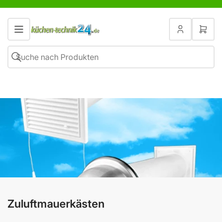
Anmelden
Mini-
Ware
öffne
Suchen
Suche
nach
Produkten
Zuluftmauerkästen