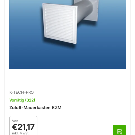
ä
h
l
e
n
K-TECH-PRO
Vorrätig (322)
Zuluft-Mauerkasten KZM
Normaler
Von
Preis
€21,17
O
inkl. MwSt.