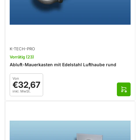
K-TECH-PRO
Vorrätig (23)
Abluft-Mauerkasten mit Edelstahl Lufthaube rund
Normaler
Von
Preis
€32,67
O
inkl. MwSt.
p
t
i
o
n
e
n
a
u
s
w