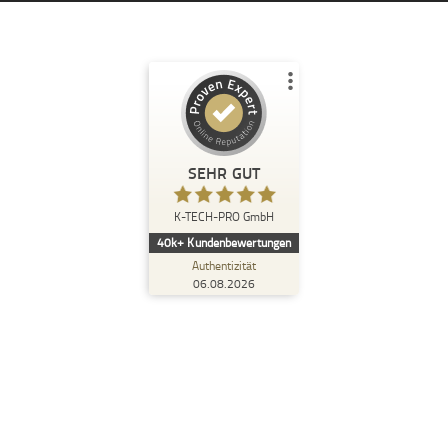
Kundenbewertungen und Erfahrungen zu
K-TECH-PRO GmbH
SEHR GUT
%
97
SEHR GUT
Empfehlungen auf
K-TECH-PRO GmbH
ProvenExpert.com
5,00
/
4,96
40k+
Kundenbewertungen
Authentizität
36k+
4.634
06.08.2026
4
Bewertungen von
Bewertungen auf
anderen Quellen
ProvenExpert.com
Blick aufs ProvenExpert-Profil werfen
Anonym
5,00
Alles Bestens