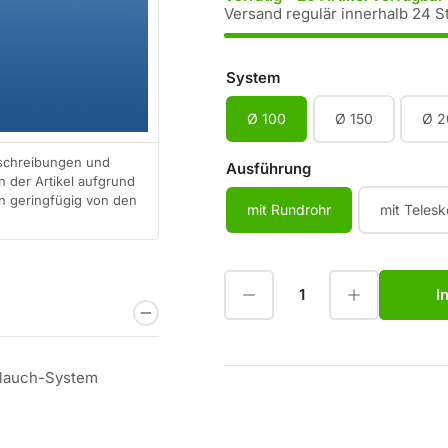
Versand regulär innerhalb 24 S
System
Ø 100
Ø 150
Ø 2
eschreibungen und
Ausführung
 der Artikel aufgrund
en geringfügig von den
mit Rundrohr
mit Teles
Menge reduzieren für Abluft-Mauerkasten mit Edelstahl Lufthaube rund
Menge erhöhen für Abluft-Mauerkasten mit Edelstahl Lufthaube rund
I
Anzahl
hlauch-System