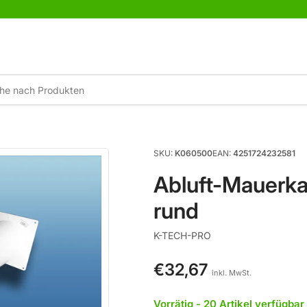
×
Ihr Warenkorb
Ihr Warenkorb ist leer
SKU:
K060500
EAN:
4251724232581
Abluft-Mauerka
rund
K-TECH-PRO
€32,67
Normaler
inkl. MwSt.
Preis
Vorrätig - 20 Artikel verfügbar