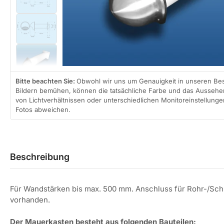
Bild
laden
Modal
in
öffnen
Galerieansicht
4
Bild
laden
in
Galerieansicht
5
Bild
laden
in
Galerieansicht
Bitte beachten Sie:
Obwohl wir uns um Genauigkeit in unseren B
6
Bildern bemühen, können die tatsächliche Farbe und das Aussehen
Bild
laden
von Lichtverhältnissen oder unterschiedlichen Monitoreinstellung
in
Fotos abweichen.
Galerieansicht
7
Bild
laden
in
Galerieansicht
8
Beschreibung
Bild
laden
in
Galerieansicht
9
laden
Für Wandstärken bis max. 500 mm. Anschluss für Rohr-/Sc
vorhanden.
Der Mauerkasten besteht aus folgenden Bauteilen: