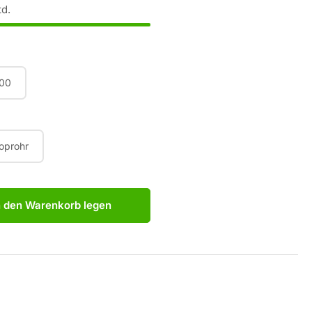
td.
00
koprohr
n den Warenkorb legen