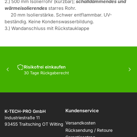
2.) 500 mm Isolierrohr (kürzbar);
schalldämmendes und
wärmeisolierendes
starres Rohr.
20 mm Isolierstärke. Schwer entflammbar. UV-
beständig. Keine Kondenswasserbildung.
3.) Wandanschluss mit Rückstauklappe
Risikofrei einkaufen
Vorherige
Näc
30 Tage Rückgaberecht
Folie
Fol
Kundenservice
K-TECH-PRO GmbH
Industriestraße 11
Versandkosten
93455 Traitsching OT Wilting
Rücksendung / Retoure