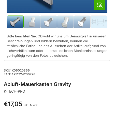
Bild
Bild
Bild
Bild
Bild
Bild
in
in
in
in
in
in
Galerieansicht
Galerieansicht
Galerieansicht
Galerieansicht
Galerieansicht
Galeriean
1
2
3
4
5
6
Bitte beachten Sie:
Obwohl wir uns um Genauigkeit in unseren
laden
laden
laden
laden
laden
laden
Beschreibungen und Bildern bemühen, können die
tatsächliche Farbe und das Aussehen der Artikel aufgrund von
Lichtverhältnissen oder unterschiedlichen Monitoreinstellungen
geringfügig von den Fotos abweichen.
SKU:
K06020366
EAN:
4251724206728
Abluft-Mauerkasten Gravity
K-TECH-PRO
€17,05
Normaler
inkl. MwSt.
Preis